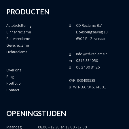
PRODUCTEN
Autobelettering
CD Reclame B.V.
Binnenreclame
Doesburgseweg 19
Buitenreclame
6902 PL Zevenaar
Gevelreclame
Lichtreclame
info@cd-reclame.nl
0316-334050
06 27 90 84 26
Over ons
Blog
KVK: 969499538
Portfolio
BTW: NL867846574B01
Contact
OPENINGSTIJDEN
Maandag:
08.00 - 12:30 en 13:00 - 17.00