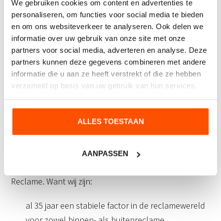
We gebruiken cookies om content en advertenties te
vallen tijdens evenementen, beurzen of festivals.
personaliseren, om functies voor social media te bieden
en om ons websiteverkeer te analyseren. Ook delen we
informatie over uw gebruik van onze site met onze
partners voor social media, adverteren en analyse. Deze
Waarom promotiemateriaal
partners kunnen deze gegevens combineren met andere
bestellen bij CD-Reclame?
informatie die u aan ze heeft verstrekt of die ze hebben
verzameld op basis van uw gebruik van hun services.
CD-Reclame biedt u full service reclame. Dit betekent
dat we indien gewenst meedenken met de layout van
ALLES TOESTAAN
de reclame en een deskundig advies geven welke
toepassing het beste geschikt is om uw doel te
bereiken. Uw promotiemateriaal kunt u met een
AANPASSEN
gerust hart bestellen bij de specialisten van CD-
Reclame. Want wij zijn:
al 35 jaar een stabiele factor in de reclamewereld
voor zowel binnen- als buitenreclame