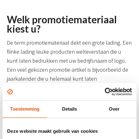
Welk promotiemateriaal
kiest u?
De term promotiemateriaal dekt een grote lading. Een
flinke lading leuke producten welteverstaan die u
kunt laten bedrukken met uw bedrijfsnaam of logo.
Een veel gekozen promotie-artikel is bijvoorbeeld de
jaarkalender die u helemaal kunt laten
personaliseren naar uw wensen en die u kunt
uitdelen en/of rondsturen naar klanten en relaties
met als doel het hele jaar door bij hen in beeld te
Toestemming
Details
Over
blijven. Maar de mogelijkheden voor het kiezen van
producten als promotiemateriaal zijn welhaast
Deze website maakt gebruik van cookies
eindeloos Wat dacht u van keycords? Ideaal om op te