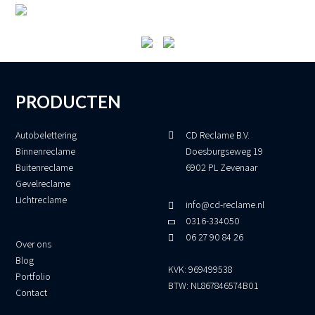
PRODUCTEN
Autobelettering
CD Reclame B.V.
Binnenreclame
Doesburgseweg 19
Buitenreclame
6902 PL Zevenaar
Gevelreclame
Lichtreclame
info@cd-reclame.nl
0316-334050
06 27 90 84 26
Over ons
Blog
KVK: 969499538
Portfolio
BTW: NL867846574B01
Contact