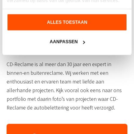
verzameld op basis van uw gebruik van hun services.
altijd contact met ons opnemen. Wij zijn telefonisch
bereikbaar op
0316-334050.
Ook kunt u uw gegevens
ALLES TOESTAAN
en vragen achterlaten via ons online
contactformulier. Wij nemen dan zo spoedig mogelijk
contact met u op. Want voor autobelettering in
AANPASSEN
Nijmegen bent u bij CD-Reclame aan het juiste adres.
CD-Reclame is al meer dan 30 jaar een expert in
binnen-en buitenreclame. Wij werken met een
enthousiast en ervaren team met liefde aan
allerhande projecten. Kijk vooral ook eens naar ons
portfolio met daarin foto’s van projecten waar CD-
Reclame de autobelettering voor heeft verzorgd.