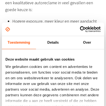
een kwalitatieve autoreclame in veel gevallen een
goede keuze is:
Hogere exposure, meer kleur en meer aandacht
voor design
Nog steeds een relatief goedkope vorm van
reclame
Toestemming
Details
Over
Duurzame vorm van reclame, kleuren en folie
gaan langer mee
Deze website maakt gebruik van cookies
Uw boodschap op de auto’s wordt goed
We gebruiken cookies om content en advertenties te
onthouden bij een opvallend design
personaliseren, om functies voor social media te bieden
en om ons websiteverkeer te analyseren. Ook delen we
informatie over uw gebruik van onze site met onze
partners voor social media, adverteren en analyse. Deze
Auto laten bestickeren?
partners kunnen deze gegevens combineren met andere
informatie die u aan ze heeft verstrekt of die ze hebben
Wanneer uw keuze op CD-Reclame is gevallen kunt u