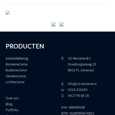
PRODUCTEN
Autobelettering
CD Reclame B.V.
Binnenreclame
Doesburgseweg 19
Buitenreclame
6902 PL Zevenaar
Gevelreclame
Lichtreclame
info@cd-reclame.nl
0316-334050
06 27 90 84 26
Over ons
Blog
KVK: 969499538
Portfolio
BTW: NL867846574B01