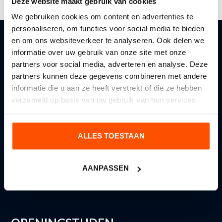
Deze website maakt gebruik van cookies
We gebruiken cookies om content en advertenties te
personaliseren, om functies voor social media te bieden
en om ons websiteverkeer te analyseren. Ook delen we
PRODUCTEN
informatie over uw gebruik van onze site met onze
partners voor social media, adverteren en analyse. Deze
Autobelettering
CD Reclame B.V.
partners kunnen deze gegevens combineren met andere
Binnenreclame
Doesburgseweg 19
informatie die u aan ze heeft verstrekt of die ze hebben
Buitenreclame
6902 PL Zevenaar
verzameld op basis van uw gebruik van hun services.
Gevelreclame
Lichtreclame
info@cd-reclame.nl
0316-334050
ALLES TOESTAAN
06 27 90 84 26
Over ons
Blog
KVK: 969499538
AANPASSEN
Portfolio
BTW: NL867846574B01
Contact