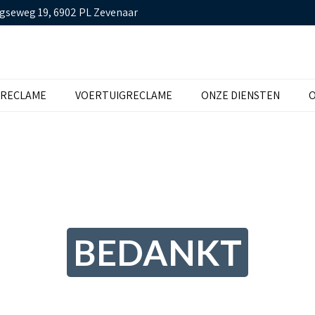
gseweg 19, 6902 PL Zevenaar
TRECLAME
VOERTUIGRECLAME
ONZE DIENSTEN
O
BEDANKT