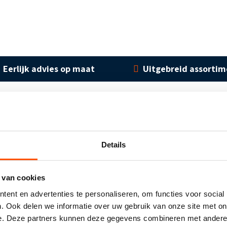
Eerlijk advies op maat
Uitgebreid assorti
Details
Contact opnemen
 van cookies
ent en advertenties te personaliseren, om functies voor social
Heeft u interesse of wilt u meer weten?
. Ook delen we informatie over uw gebruik van onze site met on
e. Deze partners kunnen deze gegevens combineren met andere i