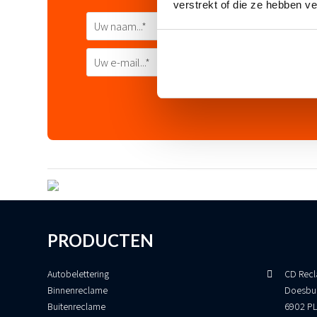
verstrekt of die ze hebben v
PRODUCTEN
Autobelettering
CD Recl
Binnenreclame
Doesbu
Buitenreclame
6902 PL