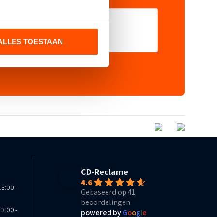
ALLES TOESTAAN
CD-Reclame
4.6
13:00 -
Gebaseerd op 41
beoordelingen
13:00 -
powered by
G
o
o
g
l
e