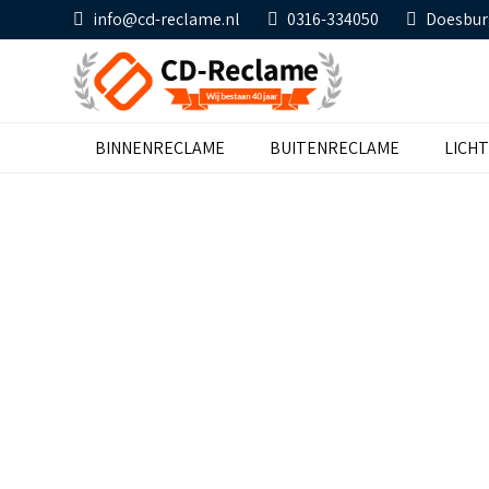
info@cd-reclame.nl
0316-334050
Doesbur
BINNENRECLAME
BUITENRECLAME
LICH