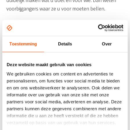
duidelijk maken wat u doet en voor wie. Dan weten
voorbijgangers waar ze u voor moeten bellen.
Houd het kort
In het verkeer hebben mensen maar een korte
Toestemming
Details
Over
leestijd. Vermeld daarom niet te veel en maak
opsommingen niet te lang. Zorg ervoor dat alles goed
leesbaar is en dat het belangrijkste eruit springt.
Deze website maakt gebruik van cookies
We gebruiken cookies om content en advertenties te
Meer weten over
personaliseren, om functies voor social media te bieden
autobelettering? Neem
en om ons websiteverkeer te analyseren. Ook delen we
informatie over uw gebruik van onze site met onze
contact op met CD-Reclame
partners voor social media, adverteren en analyse. Deze
partners kunnen deze gegevens combineren met andere
CD-Reclame is al meer dan 30 jaar een expert in zowel
informatie die u aan ze heeft verstrekt of die ze hebben
binnen- als buitenreclame. Wij denken graag met u
verzameld op basis van uw gebruik van hun services.
mee over geschikte autobelettering en geven u