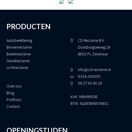
PRODUCTEN
Autobelettering
CD Reclame B.V.
Binnenreclame
Doesburgseweg 19
Buitenreclame
6902 PL Zevenaar
Gevelreclame
Lichtreclame
info@cd-reclame.nl
0316-334050
06 27 90 84 26
Over ons
Blog
KVK: 969499538
Portfolio
BTW: NL867846574B01
Contact
OPENINGSTIJDEN