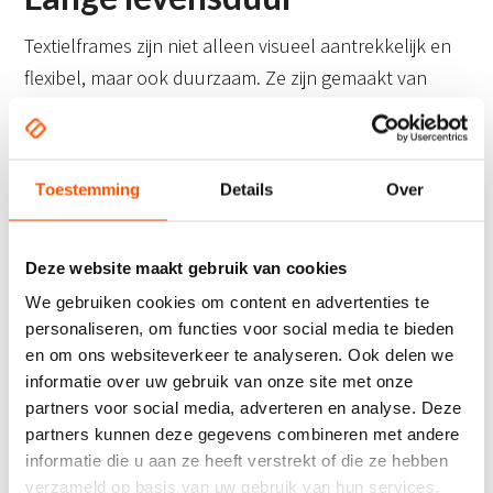
Textielframes zijn niet alleen visueel aantrekkelijk en
flexibel, maar ook duurzaam. Ze zijn gemaakt van
hoogwaardige materialen, waardoor ze lang
meegaan. Dit maakt textielframes een
kosteneffectieve investering voor bedrijven die op
Toestemming
Details
Over
zoek zijn naar reclamemiddelen die langdurig kunnen
worden gebruikt.
Deze website maakt gebruik van cookies
Textielframes van CD-
We gebruiken cookies om content en advertenties te
Reclame
personaliseren, om functies voor social media te bieden
en om ons websiteverkeer te analyseren. Ook delen we
informatie over uw gebruik van onze site met onze
Bij CD-Reclame kunnen we textielframes leveren in elk
partners voor social media, adverteren en analyse. Deze
gewenst formaat. Het textielframe wordt geleverd als
partners kunnen deze gegevens combineren met andere
complete set. Deze is vrij eenvoudig in elkaar te
informatie die u aan ze heeft verstrekt of die ze hebben
zetten. Het peesdoek wordt met een siliconen pees in
verzameld op basis van uw gebruik van hun services.