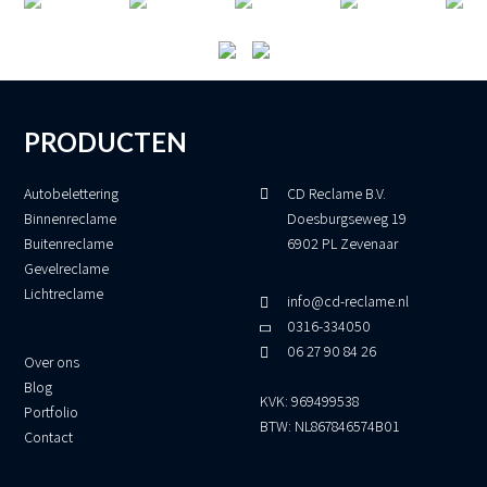
PRODUCTEN
Autobelettering
CD Reclame B.V.
Binnenreclame
Doesburgseweg 19
Buitenreclame
6902 PL Zevenaar
Gevelreclame
Lichtreclame
info@cd-reclame.nl
0316-334050
06 27 90 84 26
Over ons
Blog
KVK: 969499538
Portfolio
BTW: NL867846574B01
Contact