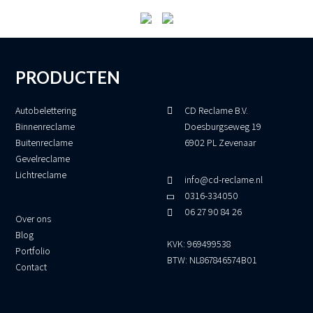
PRODUCTEN
Autobelettering
CD Reclame B.V.
Binnenreclame
Doesburgseweg 19
Buitenreclame
6902 PL Zevenaar
Gevelreclame
Lichtreclame
info@cd-reclame.nl
0316-334050
06 27 90 84 26
Over ons
Blog
KVK: 969499538
Portfolio
BTW: NL867846574B01
Contact