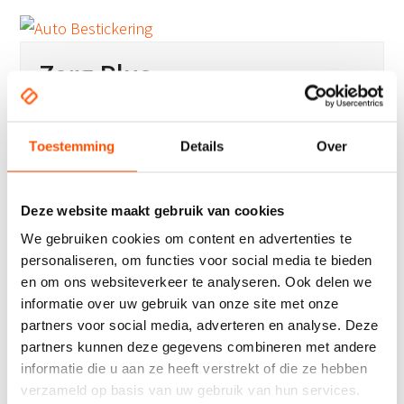
Zorg Plus
Toestemming
Details
Over
Jansen
Deze website maakt gebruik van cookies
We gebruiken cookies om content en advertenties te
personaliseren, om functies voor social media te bieden
Page
Page
1
2
Volgende
en om ons websiteverkeer te analyseren. Ook delen we
informatie over uw gebruik van onze site met onze
partners voor social media, adverteren en analyse. Deze
partners kunnen deze gegevens combineren met andere
informatie die u aan ze heeft verstrekt of die ze hebben
Contact opnemen
verzameld op basis van uw gebruik van hun services.