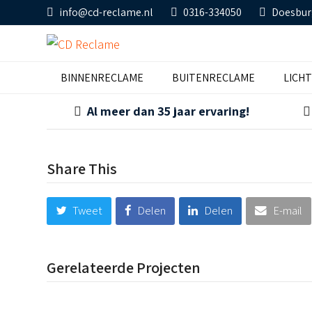
info@cd-reclame.nl
0316-334050
Doesbur
BINNENRECLAME
BUITENRECLAME
LICH
Al meer dan 35 jaar ervaring!
Share This
Tweet
Delen
Delen
E-mail
Gerelateerde Projecten