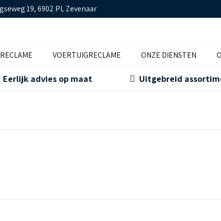
gseweg 19, 6902 PL Zevenaar
TRECLAME
VOERTUIGRECLAME
ONZE DIENSTEN
O
Eerlijk advies op maat
Uitgebreid assorti