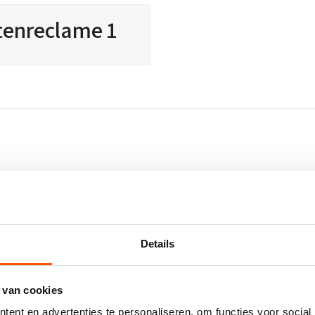
tenreclame 1
Details
Contact opnemen
 van cookies
Heeft u interesse of wilt u meer weten?
ent en advertenties te personaliseren, om functies voor social