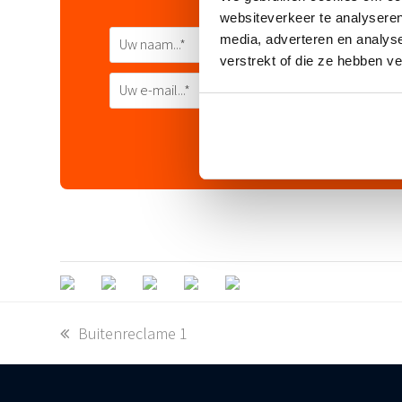
websiteverkeer te analyseren
media, adverteren en analys
verstrekt of die ze hebben v
previous
Buitenreclame 1
post: