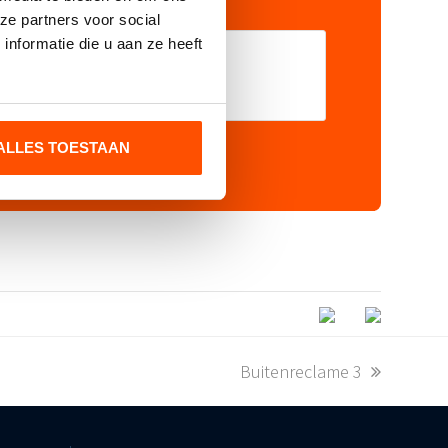
ze partners voor social
nformatie die u aan ze heeft
ALLES TOESTAAN
next
Buitenreclame 3
post: