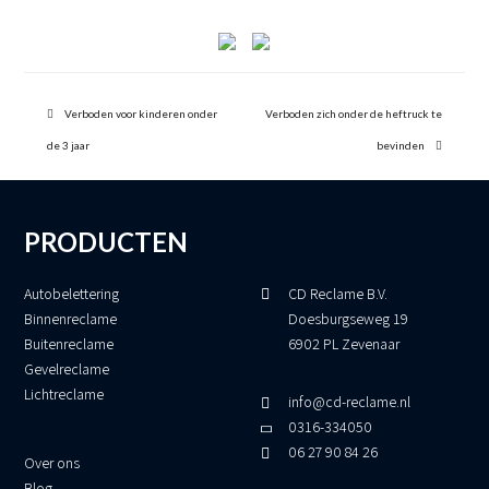
previous
next
post:
Verboden voor kinderen onder
post:
Verboden zich onder de heftruck te
de 3 jaar
bevinden
PRODUCTEN
Autobelettering
CD Reclame B.V.
Binnenreclame
Doesburgseweg 19
Buitenreclame
6902 PL Zevenaar
Gevelreclame
Lichtreclame
info@cd-reclame.nl
0316-334050
06 27 90 84 26
Over ons
Blog