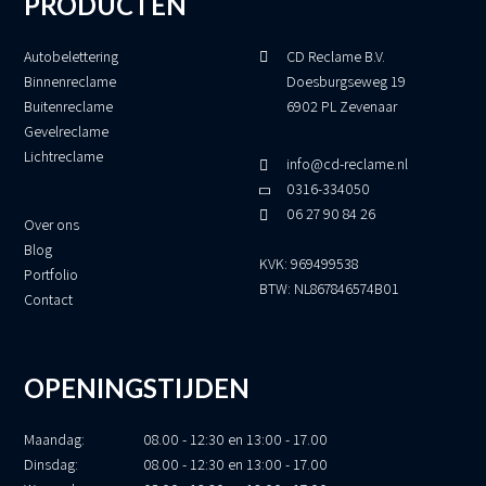
PRODUCTEN
Autobelettering
CD Reclame B.V.
Binnenreclame
Doesburgseweg 19
Buitenreclame
6902 PL Zevenaar
Gevelreclame
Lichtreclame
info@cd-reclame.nl
0316-334050
06 27 90 84 26
Over ons
Blog
KVK: 969499538
Portfolio
BTW: NL867846574B01
Contact
OPENINGSTIJDEN
Maandag:
08.00 - 12:30 en 13:00 - 17.00
Dinsdag:
08.00 - 12:30 en 13:00 - 17.00