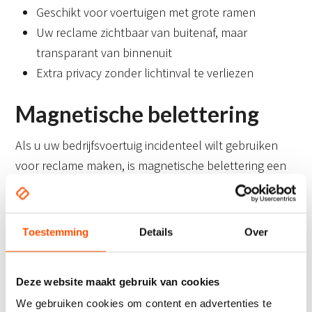
Geschikt voor voertuigen met grote ramen
Uw reclame zichtbaar van buitenaf, maar
transparant van binnenuit
Extra privacy zonder lichtinval te verliezen
Magnetische belettering
Als u uw bedrijfsvoertuig incidenteel wilt gebruiken
voor reclame maken, is magnetische belettering een
slimme oplossing voor u. Deze magnetische platen
kunt u gemakkelijk bevestigen en verwijderen
wanneer u maar wilt. Ze zijn dus ideaal voor tijdelijke
Toestemming
Details
Over
acties of als uw voertuig meerdere functies heeft. De
voordelen van magnetische
Deze website maakt gebruik van cookies
bedrijfsvoertuigbelettering zijn:
We gebruiken cookies om content en advertenties te