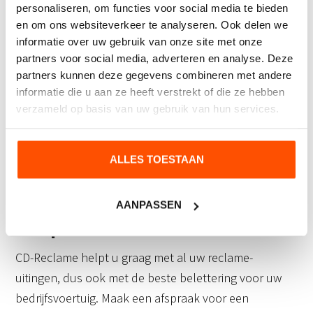
Flexibel en herbruikbaar
personaliseren, om functies voor social media te bieden
en om ons websiteverkeer te analyseren. Ook delen we
Snelle bevestiging en verwijdering
informatie over uw gebruik van onze site met onze
Ideaal voor tijdelijke reclamecampagnes
partners voor social media, adverteren en analyse. Deze
partners kunnen deze gegevens combineren met andere
Welke voertuigbelettering voor uw bedrijf het beste is,
informatie die u aan ze heeft verstrekt of die ze hebben
hangt natuurlijk af van uw specifieke wensen. Wilt u
verzameld op basis van uw gebruik van hun services.
opvallen met een kleurrijk ontwerp, of kiest u liever
voor een professionele, minimalistische uitstraling?
ALLES TOESTAAN
Welke keuze u ook maakt; met de juiste belettering
wordt uw bedrijfsvoertuig een rijdende reclamezuil!
AANPASSEN
Afspraak maken?
CD-Reclame helpt u graag met al uw reclame-
uitingen, dus ook met de beste belettering voor uw
bedrijfsvoertuig. Maak een afspraak voor een