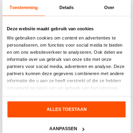
Ga ook voor verlichte
Toestemming
Details
Over
gevelreclame
Wilt u ervoor zorgen dat uw bedrijf, product of dienst
Deze website maakt gebruik van cookies
zo goed mogelijk opvalt? Wilt u dit graag groots
We gebruiken cookies om content en advertenties te
aanpakken? Dan zijn spandoeken op maat iets voor
personaliseren, om functies voor social media te bieden
u! Door middel van een spandoek in een mooi en
en om ons websiteverkeer te analyseren. Ook delen we
stevig
spandoekframe
zorgt u ervoor dat uw
informatie over uw gebruik van onze site met onze
partners voor social media, adverteren en analyse. Deze
boodschap overkomt! CD-Reclame helpt u graag met
partners kunnen deze gegevens combineren met andere
het advies, ontwerp en de montage. Wilt u meer
informatie die u aan ze heeft verstrekt of die ze hebben
weten over de mogelijkheden? Neem contact op met
verzameld op basis van uw gebruik van hun services.
CD-Reclame en ontdek hoe gevelreclame uw bedrijf
kan versterken! Bel naar
0316 33 40 50
of stuur een e-
ALLES TOESTAAN
mail naar
info@CD-Reclame.nl
.
AANPASSEN