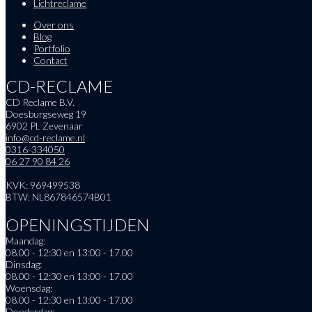
Lichtreclame
Over ons
Blog
Portfolio
Contact
CD-RECLAME
CD Reclame B.V.
Doesburgseweg 19
6902 PL Zevenaar
info@cd-reclame.nl
0316-334050
06 27 90 84 26
KVK: 969499538
BTW: NL867846574B01
OPENINGSTIJDEN
Maandag:
08.00 - 12:30 en 13:00 - 17.00
Dinsdag:
08.00 - 12:30 en 13:00 - 17.00
Woensdag:
08.00 - 12:30 en 13:00 - 17.00
Donderdag: