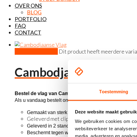
OVER ONS
BLOG
PORTFOLIO
FAQ
CONTACT
Opties selecteren
Dit product heeft meerdere vari
Cambodjaanse vlag
Toestemming
Bestel de vlag van Cambodja.
Als u vandaag bestelt ontvangt u de vlag binnen drie a vi
Deze website maakt gebruik
Gemaakt van sterk glanspolyester
Geleverd met clips
We gebruiken cookies om cont
Geleverd in 2 standaardmaten 100×150 cm en 15
websiteverkeer te analyseren
Beschermt tegen wind, regen en uv-straling
media, adverteren en analys