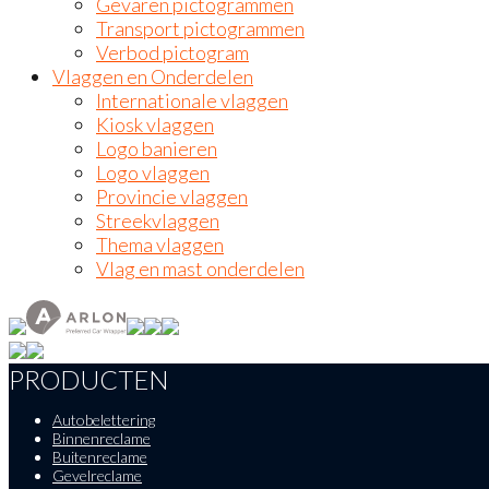
Gevaren pictogrammen
Transport pictogrammen
Verbod pictogram
Vlaggen en Onderdelen
Internationale vlaggen
Kiosk vlaggen
Logo banieren
Logo vlaggen
Provincie vlaggen
Streekvlaggen
Thema vlaggen
Vlag en mast onderdelen
PRODUCTEN
Autobelettering
Binnenreclame
Buitenreclame
Gevelreclame