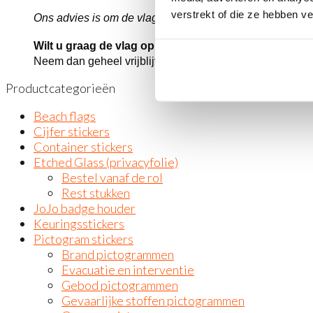
verstrekt of die ze hebben v
Ons advies is om de vlag 2 keer per jaar te vervangen.
Wilt u graag de vlag op maat?
Neem dan geheel vrijblijvend contact op met één van 
Productcategorieën
Beach flags
Cijfer stickers
Container stickers
Etched Glass (privacyfolie)
Bestel vanaf de rol
Rest stukken
JoJo badge houder
Keuringsstickers
Pictogram stickers
Brand pictogrammen
Evacuatie en interventie
Gebod pictogrammen
Gevaarlijke stoffen pictogrammen