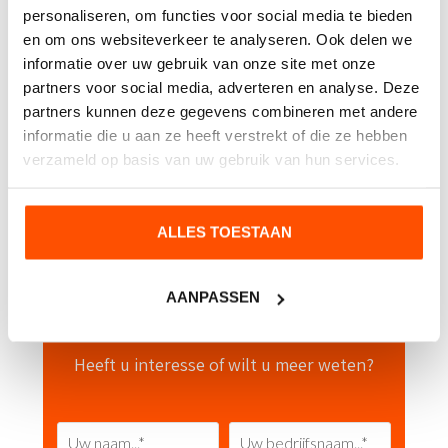
personaliseren, om functies voor social media te bieden
Container stickers
en om ons websiteverkeer te analyseren. Ook delen we
informatie over uw gebruik van onze site met onze
Etched Glass (privacyfolie)
partners voor social media, adverteren en analyse. Deze
JoJo badge houder
partners kunnen deze gegevens combineren met andere
informatie die u aan ze heeft verstrekt of die ze hebben
Keuringsstickers
verzameld op basis van uw gebruik van hun services.
Pictogram stickers
Vlaggen en Onderdelen
ALLES TOESTAAN
AANPASSEN
Contact opnemen
Heeft u interesse of wilt u meer weten?