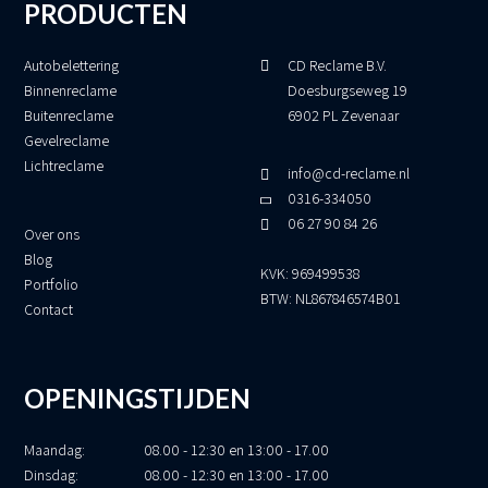
PRODUCTEN
Autobelettering
CD Reclame B.V.
Binnenreclame
Doesburgseweg 19
Buitenreclame
6902 PL Zevenaar
Gevelreclame
Lichtreclame
info@cd-reclame.nl
0316-334050
06 27 90 84 26
Over ons
Blog
KVK: 969499538
Portfolio
BTW: NL867846574B01
Contact
OPENINGSTIJDEN
Maandag:
08.00 - 12:30 en 13:00 - 17.00
Dinsdag:
08.00 - 12:30 en 13:00 - 17.00