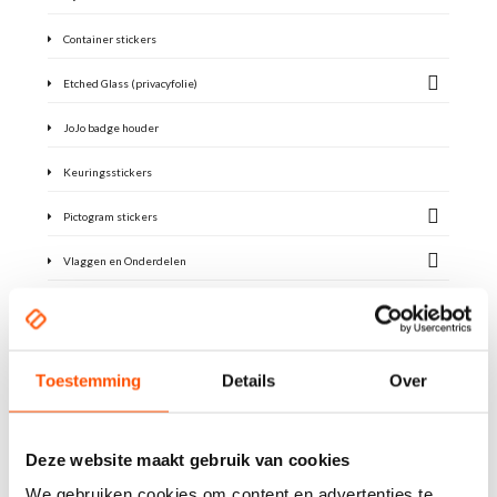
Container stickers
Etched Glass (privacyfolie)
JoJo badge houder
Keuringsstickers
Pictogram stickers
Vlaggen en Onderdelen
Contact opnemen
Toestemming
Details
Over
Heeft u interesse of wilt u meer weten?
Deze website maakt gebruik van cookies
We gebruiken cookies om content en advertenties te