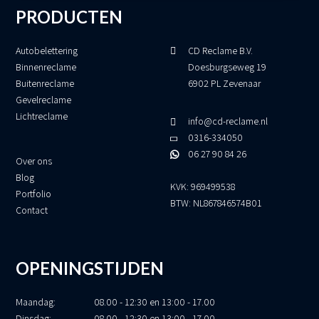
PRODUCTEN
Autobelettering
CD Reclame B.V.
Binnenreclame
Doesburgseweg 19
Buitenreclame
6902 PL Zevenaar
Gevelreclame
Lichtreclame
info@cd-reclame.nl
0316-334050
06 27 90 84 26
Over ons
Blog
KVK: 969499538
Portfolio
BTW: NL867846574B01
Contact
OPENINGSTIJDEN
Maandag:
08.00 - 12:30 en 13:00 - 17.00
Dinsdag:
08.00 - 12:30 en 13:00 - 17.00