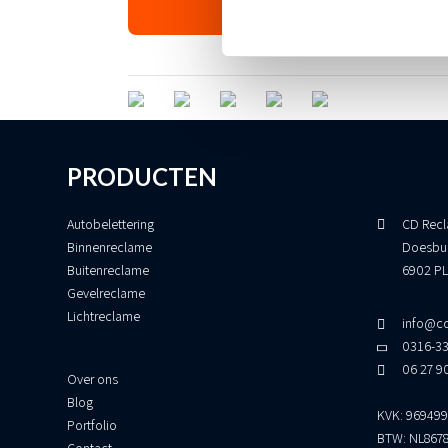
PRODUCTEN
Autobelettering
CD Recl
Binnenreclame
Doesbu
Buitenreclame
6902 PL
Gevelreclame
Lichtreclame
info@cd
0316-3
06 27 9
Over ons
Blog
KVK: 96949
Portfolio
BTW: NL867