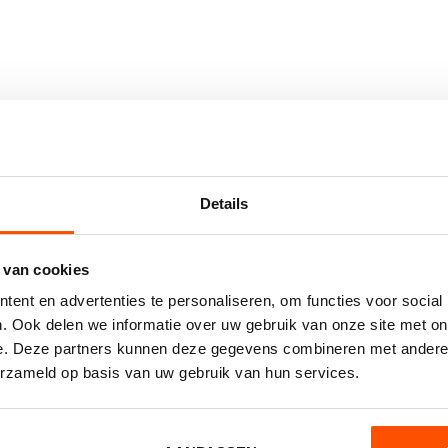
Contact opnemen
Details
Heeft u interesse of wilt u meer weten?
 van cookies
ent en advertenties te personaliseren, om functies voor social
. Ook delen we informatie over uw gebruik van onze site met on
e. Deze partners kunnen deze gegevens combineren met andere i
erzameld op basis van uw gebruik van hun services.
VERZENDEN