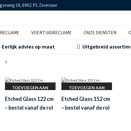
gseweg 19, 6902 PL Zevenaar
TRECLAME
VOERTUIGRECLAME
ONZE DIENSTEN
O
Eerlijk advies op maat
Uitgebreid assorti
x
TOEVOEGEN AAN
TOEVOEGEN AAN
WINKELWAGEN
WINKELWAGEN
Etched Glass 122 cm
Etched Glass 152 cm
– bestel vanaf de rol
– bestel vanaf de rol