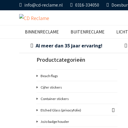
info@cd-reclame.nl
0316-334050
Doesbur
BINNENRECLAME
BUITENRECLAME
LICH
Al meer dan 35 jaar ervaring!
Productcategorieën
Beach flags
Cijfer stickers
Container stickers
Etched Glass (privacyfolie)
JoJo badge houder