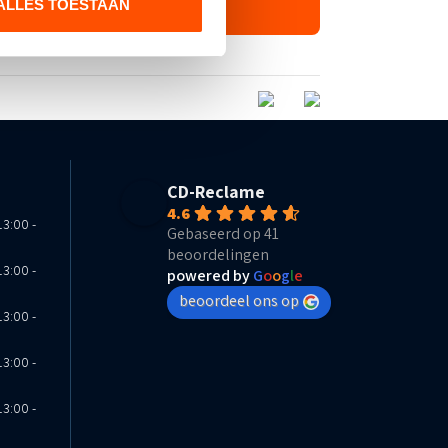
ALLES TOESTAAN
CD-Reclame
4.6
13:00 -
Gebaseerd op 41
beoordelingen
13:00 -
powered by
G
o
o
g
l
e
beoordeel ons op
13:00 -
13:00 -
13:00 -