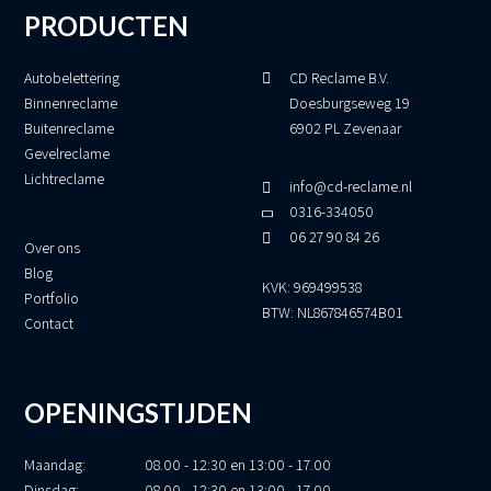
PRODUCTEN
Autobelettering
CD Reclame B.V.
Binnenreclame
Doesburgseweg 19
Buitenreclame
6902 PL Zevenaar
Gevelreclame
Lichtreclame
info@cd-reclame.nl
0316-334050
06 27 90 84 26
Over ons
Blog
KVK: 969499538
Portfolio
BTW: NL867846574B01
Contact
OPENINGSTIJDEN
Maandag:
08.00 - 12:30 en 13:00 - 17.00
Dinsdag:
08.00 - 12:30 en 13:00 - 17.00