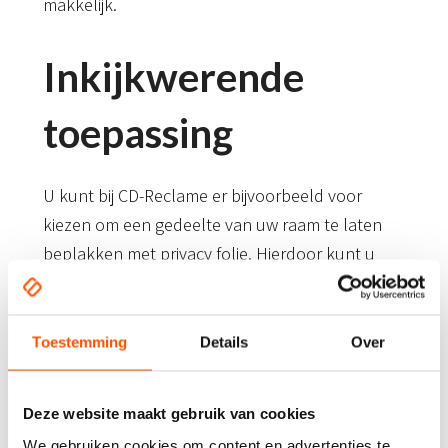
makkelijk.
Inkijkwerende
toepassing
U kunt bij CD-Reclame er bijvoorbeeld voor
kiezen om een gedeelte van uw raam te laten
beplakken met privacy folie. Hierdoor kunt u
nog steeds naar buiten kijken, zonder dat er de
hele dag bij u naar binnen gekeken wordt. De
privacy folies zorgen ervoor dat er minder inkijk
Toestemming
Details
Over
is in uw pand of woning, maar laten tegelijkertijd
nog wel licht door. Daarnaast kunt u kiezen uit
Deze website maakt gebruik van cookies
meerdere gradaties, zoals compleet dichte
We gebruiken cookies om content en advertenties te