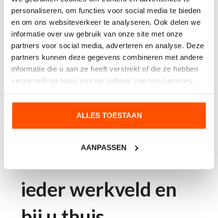
folies, folies waar uitsluitend licht doorheen
personaliseren, om functies voor social media te bieden
komt tot raamfolies waar je maar vanaf één zijde
en om ons websiteverkeer te analyseren. Ook delen we
doorheen kunt kijken.
informatie over uw gebruik van onze site met onze
partners voor social media, adverteren en analyse. Deze
Als het aankomt op keuzes voor inkijkwerende
partners kunnen deze gegevens combineren met andere
informatie die u aan ze heeft verstrekt of die ze hebben
raamdecoratie wordt er al snel gedacht aan
verzameld op basis van uw gebruik van hun services.
producten als schermen, beplating of
rolgordijnen. Een anti-inkijkfolie scheelt in dit
geval niet alleen in de kosten, maar brengt dus
ALLES TOESTAAN
ook een hoop voordelen met zich mee.
AANPASSEN
Etched Glass voor
ieder werkveld en
bij u thuis