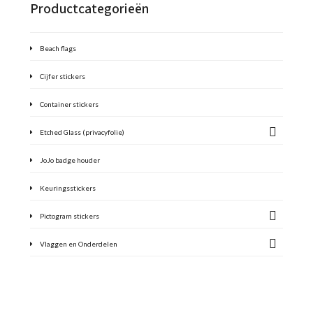
Productcategorieën
Beach flags
Cijfer stickers
Container stickers
Etched Glass (privacyfolie)
JoJo badge houder
Keuringsstickers
Pictogram stickers
Vlaggen en Onderdelen