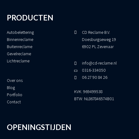
PRODUCTEN
Autobelettering
CD Reclame B.V.
Binnenreclame
Doesburgseweg 19
Buitenreclame
6902 PL Zevenaar
Gevelreclame
Lichtreclame
info@cd-reclame.nl
0316-334050
06 27 90 84 26
Over ons
Blog
KVK: 969499538
Portfolio
BTW: NL867846574B01
Contact
OPENINGSTIJDEN