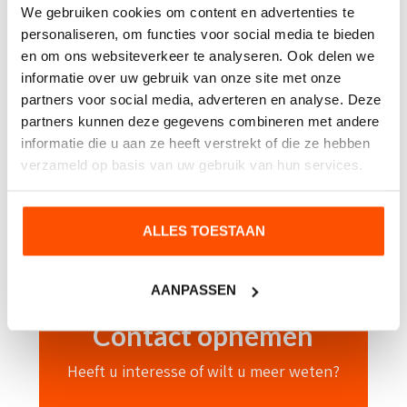
We gebruiken cookies om content en advertenties te
Cijfer stickers
personaliseren, om functies voor social media te bieden
en om ons websiteverkeer te analyseren. Ook delen we
Container stickers
informatie over uw gebruik van onze site met onze
partners voor social media, adverteren en analyse. Deze
Etched Glass (privacyfolie)
partners kunnen deze gegevens combineren met andere
JoJo badge houder
informatie die u aan ze heeft verstrekt of die ze hebben
verzameld op basis van uw gebruik van hun services.
Keuringsstickers
Pictogram stickers
ALLES TOESTAAN
Vlaggen en Onderdelen
AANPASSEN
Contact opnemen
Heeft u interesse of wilt u meer weten?