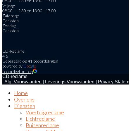
08.00 - 12:30 en 13:00 - 17.00
Vrijdag:
08.00 - 12:30 en 13:00 - 17.00
Zaterdag:
Gesloten
Zondag:
Gesloten
CD-Reclame
4.6
Gebaseerd op 41 beoordelingen
powered by
G
o
o
g
l
e
beoordeel ons op
CD-reclame
|
Alg. Voorwaarden
|
Leverings Voorwaarden
|
Privacy Statem
Home
Over ons
Diensten
Voertuigreclame
Lichtreclame
Buitenreclame