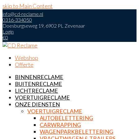
skip to Main Content
info@cd-reclame.nl
0316-334050
Doesburgseweg 19, 6902 PL Zevenaar
Login
€0
Webshop
Offerte
BINNENRECLAME
BUITENRECLAME
LICHTRECLAME
VOERTUIGRECLAME
ONZE DIENSTEN
VOERTUIGRECLAME
AUTOBELETTERING
CARWRAPPING
WAGENPARKBELETTERING
VRACHTWAGEN & TRAILERS