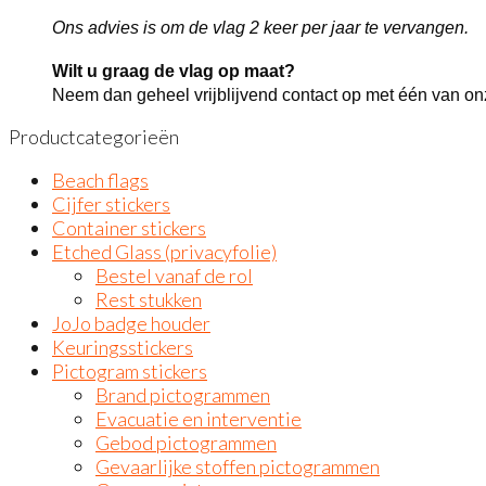
Ons advies is om de vlag 2 keer per jaar te vervangen.
Wilt u graag de vlag op maat?
Neem dan geheel vrijblijvend contact op met één van 
Productcategorieën
Beach flags
Cijfer stickers
Container stickers
Etched Glass (privacyfolie)
Bestel vanaf de rol
Rest stukken
JoJo badge houder
Keuringsstickers
Pictogram stickers
Brand pictogrammen
Evacuatie en interventie
Gebod pictogrammen
Gevaarlijke stoffen pictogrammen