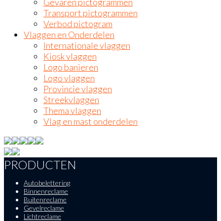
Gevaren pictogrammen
Transport pictogrammen
Verbod pictogram
Vlaggen en Onderdelen
Internationale vlaggen
Kiosk vlaggen
Logo banieren
Logo vlaggen
Provincie vlaggen
Streekvlaggen
Thema vlaggen
Vlag en mast onderdelen
PRODUCTEN
Autobelettering
Binnenreclame
Buitenreclame
Gevelreclame
Lichtreclame