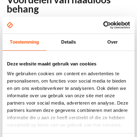
behang
De voordelen van Airtex naadloos behang op een
rijtje:
Toestemming
Details
Over
Naadloos behang uit één stuk
Waterafstotend
Brandvertragend B1 / M1
Deze website maakt gebruik van cookies
Uv-licht bestendig
We gebruiken cookies om content en advertenties te
personaliseren, om functies voor social media te bieden
Scheurt en kreukt niet en is krasvast
en om ons websiteverkeer te analyseren. Ook delen we
Printbaar tot 5 meter hoog!
informatie over uw gebruik van onze site met onze
Meer weten? Neem direct
partners voor social media, adverteren en analyse. Deze
partners kunnen deze gegevens combineren met andere
contact met ons op!
informatie die u aan ze heeft verstrekt of die ze hebben
verzameld op basis van uw gebruik van hun services.
Wil u ook Airtex naadloos behang laten printen en