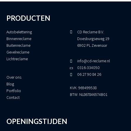
PRODUCTEN
Autobelettering
CD Reclame B.V.
Binnenreclame
Doesburgseweg 19
Buitenreclame
6902 PL Zevenaar
Gevelreclame
Lichtreclame
info@cd-reclame.nl
0316-334050
06 27 90 84 26
Over ons
Blog
KVK: 969499538
Portfolio
BTW: NL867846574B01
Contact
OPENINGSTIJDEN