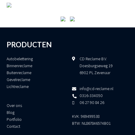
PRODUCTEN
Autobelettering
CD Reclame B.V.
Binnenreclame
Doesburgseweg 19
Buitenreclame
6902 PL Zevenaar
Gevelreclame
Lichtreclame
info@cd-reclame.nl
0316-334050
06 27 90 84 26
Over ons
Blog
KVK: 969499538
Portfolio
BTW: NL867846574B01
Contact