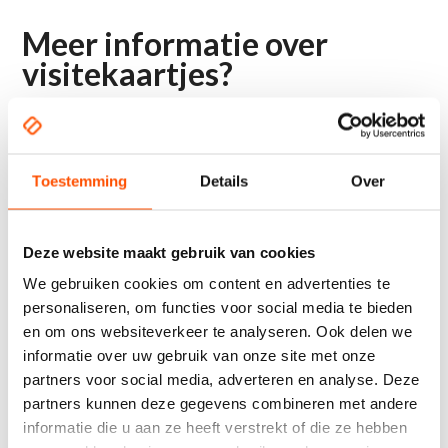
Meer informatie over
visitekaartjes?
Wilt u meer informatie over het laten ontwerpen en
drukken van uw visitekaartjes? Neem dan gerust
contact met ons op! Wij zijn telefonisch bereikbaar
Toestemming
Details
Over
via
0316-334050.
Ook is het mogelijk om uw
contactgegevens achter te laten via onderstaand
Deze website maakt gebruik van cookies
contactformulier. Wij zullen dan zo snel mogelijk
We gebruiken cookies om content en advertenties te
contact met u opnemen!
personaliseren, om functies voor social media te bieden
en om ons websiteverkeer te analyseren. Ook delen we
informatie over uw gebruik van onze site met onze
partners voor social media, adverteren en analyse. Deze
partners kunnen deze gegevens combineren met andere
informatie die u aan ze heeft verstrekt of die ze hebben