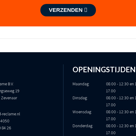
VERZENDEN
OPENINGSTIJDEN
ame B.V.
Maandag:
08.00 - 12:30 en 
rgseweg 19
17.00
 Zevenaar
Dinsdag:
08.00 - 12:30 en 
17.00
Woensdag:
08.00 - 12:30 en 
-reclame.nl
17.00
34050
Donderdag:
08.00 - 12:30 en 
0 84 26
17.00