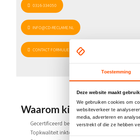
0316-334050
INFO@CD-RECLAME.NL
CONTACT FORMULIER
Toestemming
Deze website maakt gebruik
We gebruiken cookies om cont
Waarom kiest u voor CD-
websiteverkeer te analyseren
media, adverteren en analys
Gecertificeerd bedrijf (SIBON)
verstrekt of die ze hebben v
Topkwaliteit inkten en vinyl