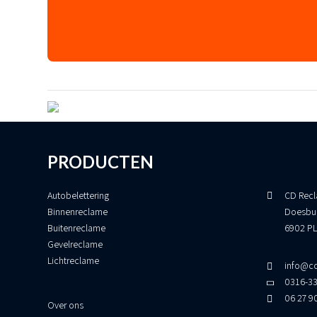
PRODUCTEN
Autobelettering
CD Recl
Binnenreclame
Doesbu
Buitenreclame
6902 PL
Gevelreclame
Lichtreclame
info@cd
0316-3
06 27 9
Over ons