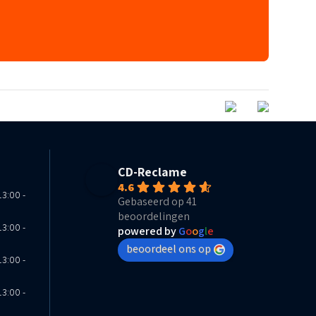
CD-Reclame
4.6
13:00 -
Gebaseerd op 41
beoordelingen
13:00 -
powered by
G
o
o
g
l
e
beoordeel ons op
13:00 -
13:00 -