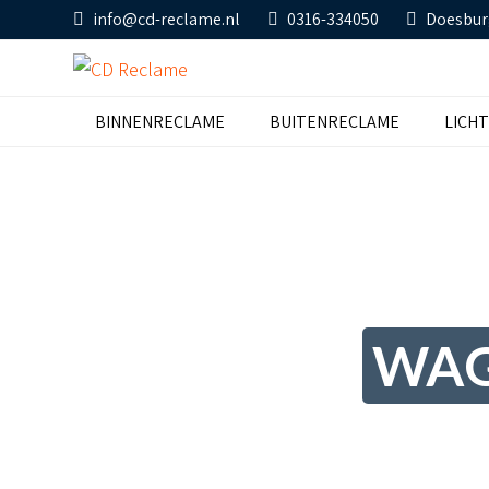
info@cd-reclame.nl
0316-334050
Doesbur
BINNENRECLAME
BUITENRECLAME
LICH
WAG