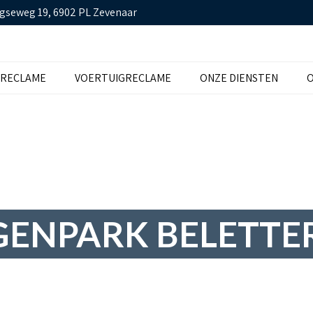
gseweg 19, 6902 PL Zevenaar
TRECLAME
VOERTUIGRECLAME
ONZE DIENSTEN
O
ENPARK BELETTE