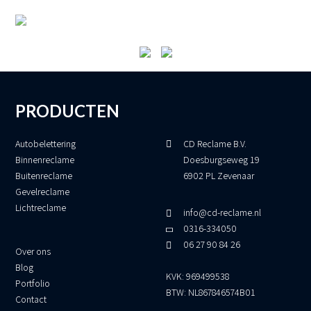
PRODUCTEN
Autobelettering
CD Reclame B.V.
Binnenreclame
Doesburgseweg 19
Buitenreclame
6902 PL Zevenaar
Gevelreclame
Lichtreclame
info@cd-reclame.nl
0316-334050
06 27 90 84 26
Over ons
Blog
KVK: 969499538
Portfolio
BTW: NL867846574B01
Contact