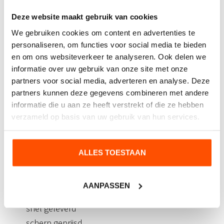
Deze website maakt gebruik van cookies
Waarom kiezen voor
We gebruiken cookies om content en advertenties te
beachvlaggen van CD-
personaliseren, om functies voor social media te bieden
Reclame?
en om ons websiteverkeer te analyseren. Ook delen we
informatie over uw gebruik van onze site met onze
partners voor social media, adverteren en analyse. Deze
Wat zijn de voordelen van uw beachvlaggen bestellen
partners kunnen deze gegevens combineren met andere
bij CD-Reclame?
informatie die u aan ze heeft verstrekt of die ze hebben
verzameld op basis van uw gebruik van hun services.
zowel binnen als buiten te plaatsen
eenvoudig in elkaar te zetten, uit elkaar te halen
en licht in gewicht
ALLES TOESTAAN
makkelijk mee te nemen in de bijgeleverde tas
van zeer goede kwaliteit
AANPASSEN
hebben een professionele uitstraling
snel geleverd
scherp geprijsd