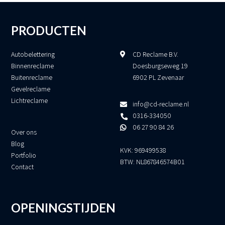
PRODUCTEN
Autobelettering
CD Reclame B.V.
Binnenreclame
Doesburgseweg 19
Buitenreclame
6902 PL Zevenaar
Gevelreclame
Lichtreclame
info@cd-reclame.nl
0316-334050
06 27 90 84 26
Over ons
Blog
KVK: 969499538
Portfolio
BTW: NL867846574B01
Contact
OPENINGSTIJDEN