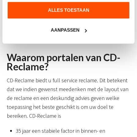
plaatsen van een portaal soms een vergunning
ALLES TOESTAAN
verplicht is. Dit is sterk afhankelijk van de plek waar u
uw portaal wilt plaatsen. Wij kunnen u niet alleen
helpen bij het ontwerp van uw portalen, maar ook
AANPASSEN
adviseren over het eventuele vergunningentraject.
Waarom portalen van CD-
Reclame?
CD-Reclame biedt u full service reclame. Dit betekent
dat we indien gewenst meedenken met de layout van
de reclame en een deskundig advies geven welke
toepassing het beste geschikt is om uw doel te
bereiken. CD-Reclame is
35 jaar een stabiele factor in binnen- en