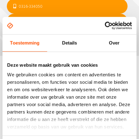
0316-334050
INFO@CD-RECLAME.NL
CONTACT FORMULIER
Toestemming
Details
Over
Deze website maakt gebruik van cookies
We gebruiken cookies om content en advertenties te
Portalen in vele soorten en
personaliseren, om functies voor social media te bieden
en om ons websiteverkeer te analyseren. Ook delen we
maten
informatie over uw gebruik van onze site met onze
partners voor social media, adverteren en analyse. Deze
Voor portalen geldt in het algemeen: zoveel smaken,
partners kunnen deze gegevens combineren met andere
zoveel keuzes. Verlicht, onverlicht, met of zonder
informatie die u aan ze heeft verstrekt of die ze hebben
temperatuur- en tijdsaanduiding erin? Het kan
verzameld op basis van uw gebruik van hun services.
allemaal. Wat u niet moet vergeten, is dat voor het