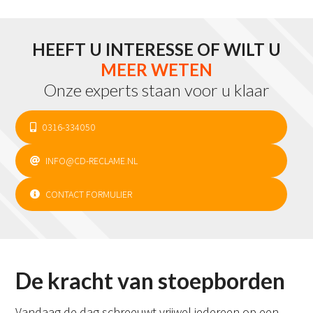
HEEFT U INTERESSE OF WILT U
MEER WETEN
Onze experts staan voor u klaar
0316-334050
INFO@CD-RECLAME.NL
CONTACT FORMULIER
De kracht van stoepborden
Vandaag de dag schreeuwt vrijwel iedereen op een