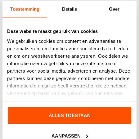
verplaatsen is.
Toestemming
Details
Over
Stoepbord op statief: weerbestendig stoepbord
door de sterke veren in het statief.
Deze website maakt gebruik van cookies
Welke stoepborden kiest u?
We gebruiken cookies om content en advertenties te
personaliseren, om functies voor social media te bieden
Welke soort stoepbord kiest u? Moet het bord
en om ons websiteverkeer te analyseren. Ook delen we
bijvoorbeeld waterdicht, windbestendig of afsluitbaar
informatie over uw gebruik van onze site met onze
zijn? Kortom: wat zijn de criteria om te kiezen voor het
partners voor social media, adverteren en analyse. Deze
beste stoepbord voor u? Let daarbij in ieder geval op
partners kunnen deze gegevens combineren met andere
de volgende punten:
informatie die u aan ze heeft verstrekt of die ze hebben
verzameld op basis van uw gebruik van hun services.
Wilt u de boodschap in uw stoepbord vaak
wisselen?
ALLES TOESTAAN
Is het bord voor gebruik binnen of buiten?
Wilt u uw bord beschermen tegen diefstal?
AANPASSEN