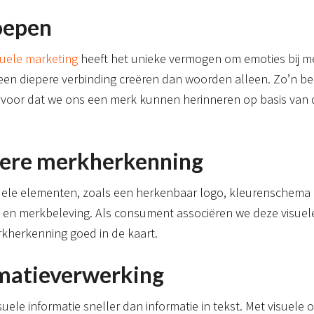
oepen
suele marketing
heeft het unieke vermogen om emoties bij m
een diepere verbinding creëren dan woorden alleen. Zo’n bee
rvoor dat we ons een merk kunnen herinneren op basis van d
tere merkherkenning
uele elementen, zoals een herkenbaar logo, kleurenschema o
it en merkbeleving. Als consument associëren we deze visue
rkherkenning goed in de kaart.
rmatieverwerking
ele informatie sneller dan informatie in tekst. Met visuele 