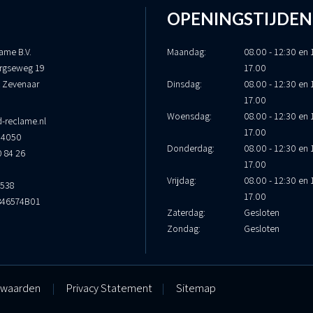
OPENINGSTIJDEN
ame B.V.
Maandag:
08.00 - 12:30 en 
rgseweg 19
17.00
 Zevenaar
Dinsdag:
08.00 - 12:30 en 
17.00
Woensdag:
08.00 - 12:30 en 
-reclame.nl
17.00
34050
Donderdag:
08.00 - 12:30 en 
0 84 26
17.00
Vrijdag:
08.00 - 12:30 en 
9538
17.00
846574B01
Zaterdag:
Gesloten
Zondag:
Gesloten
rwaarden
|
Privacy Statement
|
Sitemap