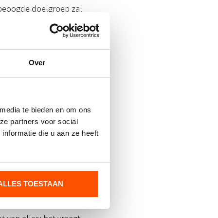
e beoogde doelgroep zal
media
Over
solute heerser. Dankzij
n om betrokkenheid te
 media te bieden en om ons
ze partners voor social
nformatie die u aan ze heeft
ikt in diverse vormen.
gheid kunnen marketeers
erschillende doelgroepen
ALLES TOESTAAN