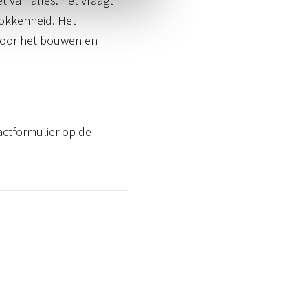
 van alles: het vraagt
rokkenheid. Het
 voor het bouwen en
actformulier op de