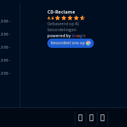
CD-Reclame
4.6
13:00 -
Gebaseerd op 41
beoordelingen
13:00 -
powered by
G
o
o
g
l
e
beoordeel ons op
13:00 -
13:00 -
13:00 -