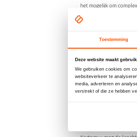
het mogelijk om complexe
een boodschap hierdoor 
Beeldende ma
Toestemming
Op social media platforms
de groeiende invloed van
Deze website maakt gebruik
stimuleren, viraal te g
We gebruiken cookies om cont
websiteverkeer te analyseren
Veelzijdighe
media, adverteren en analys
verstrekt of die ze hebben v
Last but not least: visu
Denk aan afbeeldingen, v
vrij eenvoudig creatieve
op diverse platforms.