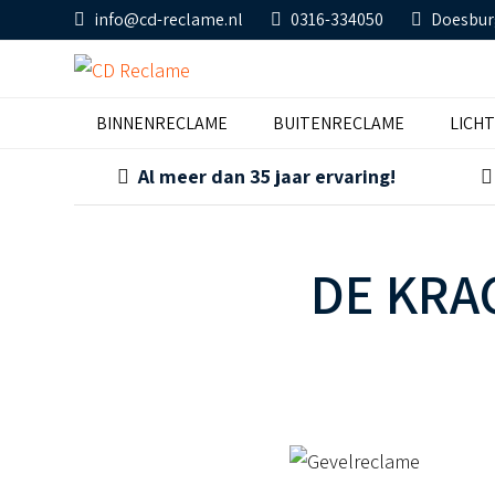
info@cd-reclame.nl
0316-334050
Doesbur
BINNENRECLAME
BUITENRECLAME
LICH
Al meer dan 35 jaar ervaring!
DE KRA