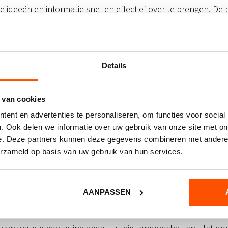
 ideeën en informatie snel en effectief over te brengen. D
sneller oppikken en begrijpen.
rketing is dominant op social 
Details
 als Instagram, Pinterest en TikTok is visuele content de ab
 social media is visuele marketing zeer belangrijk geworde
 van cookies
aan en een community op te bouwen rondom een merk.
ent en advertenties te personaliseren, om functies voor social
. Ook delen we informatie over uw gebruik van onze site met on
id
e. Deze partners kunnen deze gegevens combineren met andere i
erzameld op basis van uw gebruik van hun services.
ele marketing is buitengewoon veelzijdig en kan worden gebru
ideo’s, infographics en nog veel meer. Dankzij die veelzijdi
 en op maat gemaakte content ontwikkelen die aansluit bij v
AANPASSEN