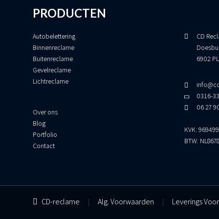
PRODUCTEN
Autobelettering
CD Recl
Binnenreclame
Doesbu
Buitenreclame
6902 PL
Gevelreclame
Lichtreclame
info@cd
0316-3
06 27 9
Over ons
Blog
KVK: 96949
Portfolio
BTW: NL867
Contact
CD-reclame
|
Alg. Voorwaarden
|
Leverings Voo