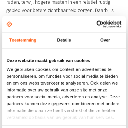
raden, terwijl hogere masten in een relatief rustig
gebied voor betere zichtbaarheid zorgen. Daarbij is
het ook belangrijk om over het type bediening na te
denken. Een hijsbare mast met een intern katrol
systeem is bijvoorbeeld meer diefstal- en
Toestemming
Details
Over
vandalismebestendig. Een externe hijsmechaniek is
dat minder, maar is dan vaak wel weer voordeliger in
de aanschaf.
Deze website maakt gebruik van cookies
We gebruiken cookies om content en advertenties te
Hulp bij de keuze van
personaliseren, om functies voor social media te bieden
vlaggen
en om ons websiteverkeer te analyseren. Ook delen we
informatie over uw gebruik van onze site met onze
partners voor social media, adverteren en analyse. Deze
Wilt u een hijsbare vlag bij uw bedrijf om extra op te
partners kunnen deze gegevens combineren met andere
vallen en meer klanten te trekken? CD-Reclame
informatie die u aan ze heeft verstrekt of die ze hebben
maakt ze helemaal voor u op maat. Wilt u meer
verzameld op basis van uw gebruik van hun services.
informatie over het kiezen van de juiste combinatie