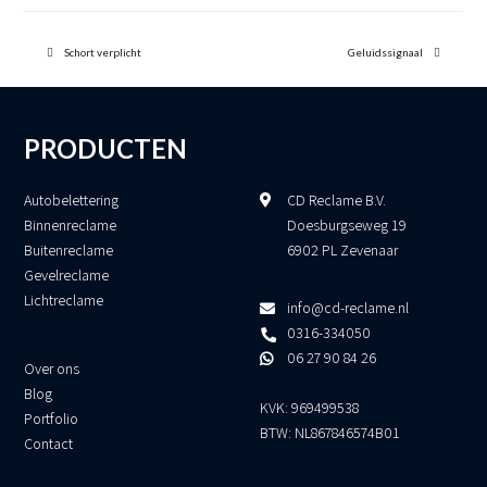
previous
next
post:
Schort verplicht
post:
Geluidssignaal
PRODUCTEN
Autobelettering
CD Reclame B.V.
Binnenreclame
Doesburgseweg 19
Buitenreclame
6902 PL Zevenaar
Gevelreclame
Lichtreclame
info@cd-reclame.nl
0316-334050
06 27 90 84 26
Over ons
Blog
KVK: 969499538
Portfolio
BTW: NL867846574B01
Contact