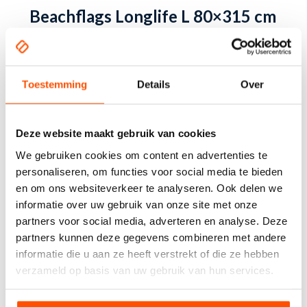
Beachflags Longlife L 80×315 cm
115 grams longlife materiaal
Afmeting L 80×315 cm
Extra sterk doeksoort van gewoven polyester. Gaat langer mee dan
Toestemming
Details
Over
standaard vlaggendoek.
Enkelzijdig bedrukt
Kan geleverd worden met paal, grondpin en/of
watervoet
Deze website maakt gebruik van cookies
Geleverd in 5 standaardmaten
We gebruiken cookies om content en advertenties te
Via onze webshop bieden wij de meest voorkomende afmeting aan.
personaliseren, om functies voor social media te bieden
Ons advies is om de vlag 2 keer per jaar te vervangen.
en om ons websiteverkeer te analyseren. Ook delen we
Bij harde wind demonteren!
Korting bij grote oplages. Vraag offerte aan.
informatie over uw gebruik van onze site met onze
partners voor social media, adverteren en analyse. Deze
partners kunnen deze gegevens combineren met andere
informatie die u aan ze heeft verstrekt of die ze hebben
Beachflags Longlife XL 90×430
verzameld op basis van uw gebruik van hun services.
cm