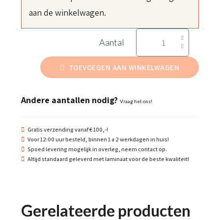
aan de winkelwagen.
Beachflags
Longlife
XS
TOEVOEGEN AAN WINKELWAGEN
40x235
cm
Andere aantallen nodig?
Vraag het ons!
aantal
Gratis verzending vanaf € 100,-!
Voor 12:00 uur besteld, binnen 1 a 2 werkdagen in huis!
Spoed levering mogelijk in overleg, neem contact op.
Altijd standaard geleverd met laminaat voor de beste kwaliteit!
Gerelateerde producten