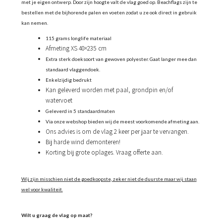
met je eigen ontwerp. Door zijn hoogte valt de vlag goed op. Beachflags zijn te
bestellen met de bijhorende palen en voeten zodat u ze ook direct in gebruik
kan nemen.
115 grams longlife materiaal
Afmeting XS 40×235 cm
Extra sterk doeksoort van gewoven polyester. Gaat langer mee dan
standaard vlaggendoek.
Enkelzijdig bedrukt
Kan geleverd worden met paal, grondpin en/of
watervoet
Geleverd in 5 standaardmaten
Via onze webshop bieden wij de meest voorkomende afmeting aan.
Ons advies is om de vlag 2 keer per jaar te vervangen.
Bij harde wind demonteren!
Korting bij grote oplages. Vraag offerte aan.
Wij zijn misschien niet de goedkoopste, zeker niet de duurste maar wij staan
wel voor kwaliteit.
Wilt u graag de vlag op maat?