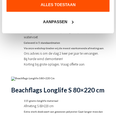
ALLES TOESTAAN
115 grams longlife materiaal
Afmeting XL 90×430 cm
Extra sterk doeksoort van gewoven polyester. Gaat langer mee dan
standaard vlaggendoek.
AANPASSEN
Enkelzijdig bedrukt
Kan geleverd worden met paal, grondpin en/of
watervoet
Geleverd in 5 standaardmaten
Via onze webshop bieden wij de meest voorkomende afmeting aan.
Ons advies is om de vlag 2 keer per jaar te vervangen.
Bij harde wind demonteren!
Korting bij grote oplages. Vraag offerte aan.
Beachflags Longlife S 80×220 cm
115 grams longlife materiaal
Afmeting S 80×220 cm
Extra sterk doeksoort van gewoven polyester. Gaat langer mee dan