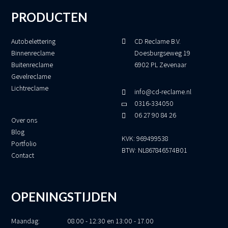
PRODUCTEN
Autobelettering
CD Reclame B.V.
Binnenreclame
Doesburgseweg 19
Buitenreclame
6902 PL Zevenaar
Gevelreclame
Lichtreclame
info@cd-reclame.nl
0316-334050
06 27 90 84 26
Over ons
Blog
KVK: 969499538
Portfolio
BTW: NL867846574B01
Contact
OPENINGSTIJDEN
Maandag:
08.00 - 12:30 en 13:00 - 17.00