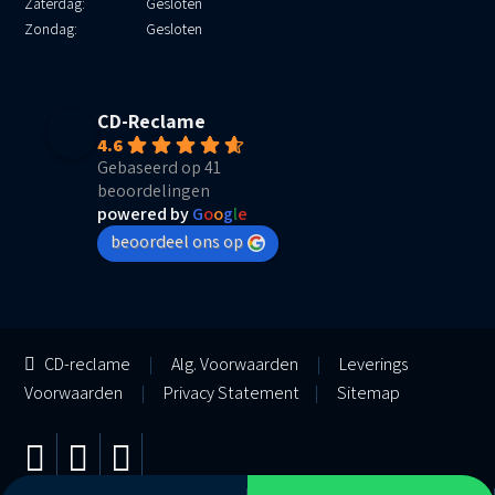
Zaterdag:
Gesloten
Zondag:
Gesloten
CD-Reclame
4.6
Gebaseerd op 41
beoordelingen
powered by
G
o
o
g
l
e
beoordeel ons op
CD-reclame
|
Alg. Voorwaarden
|
Leverings
Voorwaarden
|
Privacy Statement
|
Sitemap