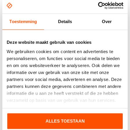
Pijl rechts sticker
Toestemming
Details
Over
Deze website maakt gebruik van cookies
Contact opnemen
We gebruiken cookies om content en advertenties te
personaliseren, om functies voor social media te bieden
Heeft u interesse of wilt u meer weten?
en om ons websiteverkeer te analyseren. Ook delen we
informatie over uw gebruik van onze site met onze
partners voor social media, adverteren en analyse. Deze
partners kunnen deze gegevens combineren met andere
informatie die u aan ze heeft verstrekt of die ze hebben
verzameld op basis van uw gebruik van hun services.
ALLES TOESTAAN