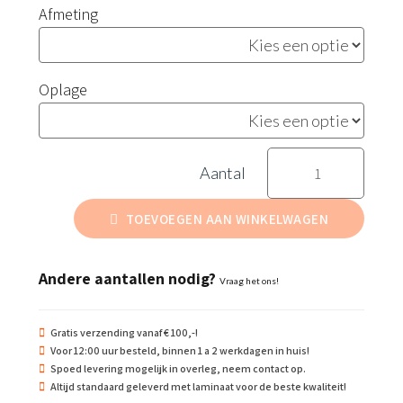
Afmeting
Oplage
BHV
verzamelpunt
E007
TOEVOEGEN AAN WINKELWAGEN
sticker
aantal
Andere aantallen nodig?
Vraag het ons!
Gratis verzending vanaf € 100,-!
Voor 12:00 uur besteld, binnen 1 a 2 werkdagen in huis!
Spoed levering mogelijk in overleg, neem contact op.
Altijd standaard geleverd met laminaat voor de beste kwaliteit!