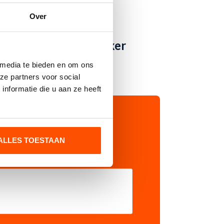
Over
Dit
Dit
OPTIES SELECTEREN
Arts E009 sticker
product
product
heeft
heeft
 media te bieden en om ons
meerdere
meerdere
variaties.
variaties.
ze partners voor social
Deze
Deze
nformatie die u aan ze heeft
optie
optie
kan
kan
gekozen
gekozen
worden
worden
op
op
ALLES TOESTAAN
de
de
productpagina
productpagina