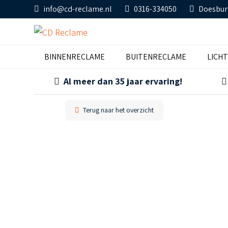
info@cd-reclame.nl
0316-334050
Doesbur
BINNENRECLAME
BUITENRECLAME
LICH
Al meer dan 35 jaar ervaring!
Terug naar het overzicht