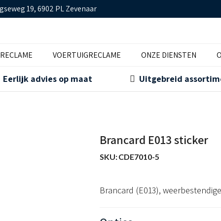
gseweg 19, 6902 PL Zevenaar
TRECLAME
VOERTUIGRECLAME
ONZE DIENSTEN
O
Eerlijk advies op maat
Uitgebreid assorti
Brancard E013 sticker
SKU:
CDE7010-5
Brancard (E013), weerbestendige 