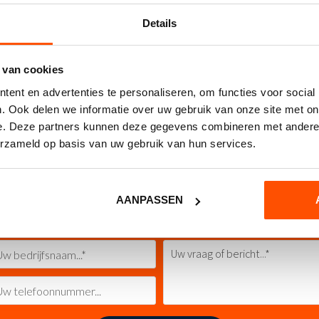
en
Details
Dit
OPTIES SELECTEREN
OPTIES SELECTEREN
 links sticker
Pijl rechts omlaag
product
 van cookies
heeft
sticker
ent en advertenties te personaliseren, om functies voor social
meerdere
variaties.
. Ook delen we informatie over uw gebruik van onze site met on
Deze
e. Deze partners kunnen deze gegevens combineren met andere i
optie
erzameld op basis van uw gebruik van hun services.
kan
Contact opnemen
gekozen
worden
op
Heeft u interesse of wilt u meer weten?
AANPASSEN
de
ina
productpagina