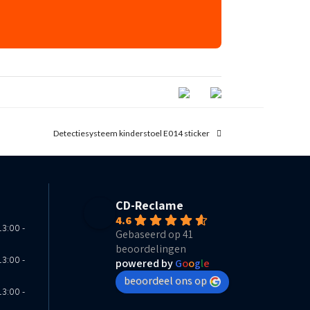
next
Detectiesysteem kinderstoel E014 sticker
post:
CD-Reclame
4.6
13:00 -
Gebaseerd op 41
beoordelingen
13:00 -
powered by
G
o
o
g
l
e
beoordeel ons op
13:00 -