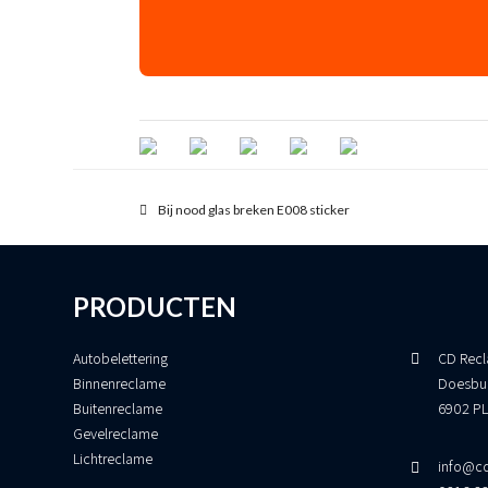
previous
Bij nood glas breken E008 sticker
post:
PRODUCTEN
Autobelettering
CD Recl
Binnenreclame
Doesbu
Buitenreclame
6902 PL
Gevelreclame
Lichtreclame
info@cd