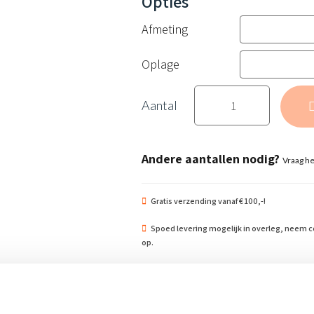
Afmeting
Oplage
Brancard
E013
sticker
aantal
Andere aantallen nodig?
Vraag he
Gratis verzending vanaf € 100,-!
Spoed levering mogelijk in overleg, neem c
op.