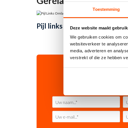
Gerelateerde product
Toestemming
Dit
OPTIES SELECTEREN
Pijl links omlaag sticker
Pijl
product
Deze website maakt gebruik
heeft
We gebruiken cookies om cont
meerdere
variaties.
websiteverkeer te analyseren
Deze
media, adverteren en analys
optie
verstrekt of die ze hebben v
kan
gekozen
worden
op
de
productpag