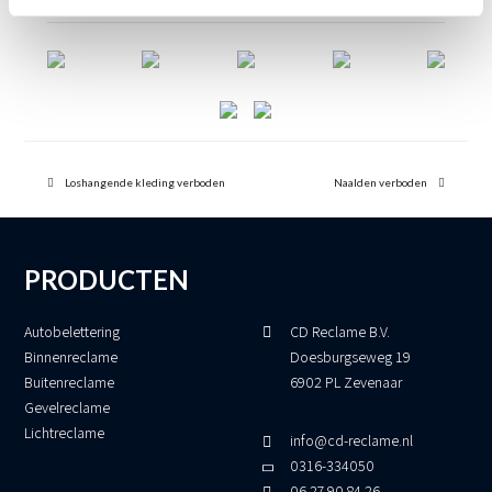
previous
next
post:
Loshangende kleding verboden
post:
Naalden verboden
PRODUCTEN
Autobelettering
CD Reclame B.V.
Binnenreclame
Doesburgseweg 19
Buitenreclame
6902 PL Zevenaar
Gevelreclame
Lichtreclame
info@cd-reclame.nl
0316-334050
06 27 90 84 26