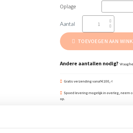
Oplage
Oogbescherming
aantal
TOEVOEGEN AAN WIN
Andere aantallen nodig?
Vraag he
Gratis verzending vanaf € 100,-!
Spoed levering mogelijk in overleg, neem c
op.
en