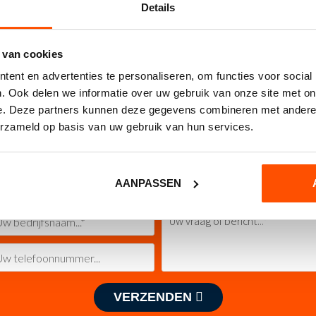
Details
Dit
OPTIES SELECTEREN
OPTIES SELECTEREN
oorbescherming
Voetpad gebruiken
 van cookies
product
heeft
ent en advertenties te personaliseren, om functies voor social
meerdere
. Ook delen we informatie over uw gebruik van onze site met on
variaties.
e. Deze partners kunnen deze gegevens combineren met andere i
Deze
optie
Contact opnemen
erzameld op basis van uw gebruik van hun services.
kan
gekozen
Heeft u interesse of wilt u meer weten?
worden
op
AANPASSEN
de
ina
productpagina
VERZENDEN