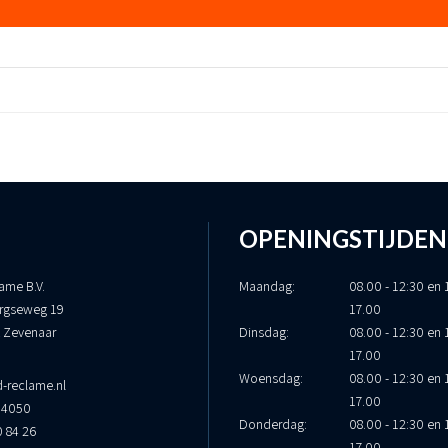
OPENINGSTIJDEN
ame B.V.
Maandag:
08.00 - 12:30 en 
rgseweg 19
17.00
 Zevenaar
Dinsdag:
08.00 - 12:30 en 
17.00
Woensdag:
08.00 - 12:30 en 
-reclame.nl
17.00
34050
Donderdag:
08.00 - 12:30 en 
0 84 26
17.00