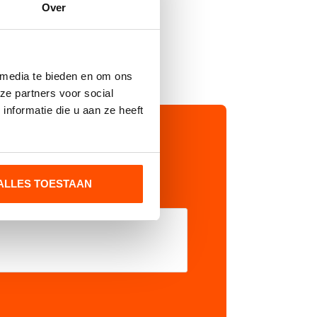
Over
Dit
Dit
OPTIES SELECTEREN
Huidcreme
product
product
heeft
heeft
 media te bieden en om ons
meerdere
meerdere
ze partners voor social
variaties.
variaties.
nformatie die u aan ze heeft
Deze
Deze
optie
optie
kan
kan
gekozen
gekozen
worden
worden
op
op
ALLES TOESTAAN
de
de
productpagina
productpagina