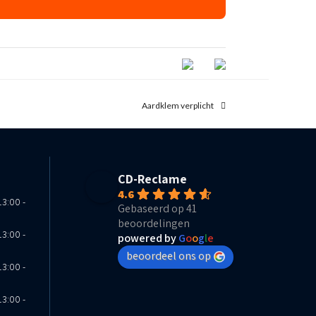
next
Aardklem verplicht
post:
CD-Reclame
4.6
13:00 -
Gebaseerd op 41
beoordelingen
13:00 -
powered by
G
o
o
g
l
e
beoordeel ons op
13:00 -
13:00 -