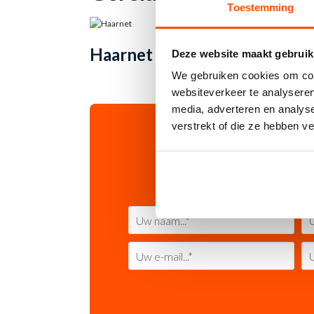
Toestemming
Dit
OPTIES SELECTEREN
Haarnet
Geh
Deze website maakt gebruik
product
heeft
We gebruiken cookies om cont
meerdere
websiteverkeer te analyseren
variaties.
media, adverteren en analys
Deze
optie
verstrekt of die ze hebben v
kan
gekozen
worden
op
de
productpag