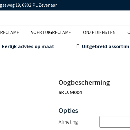
gseweg 19, 6902 PL Zevenaar
TRECLAME
VOERTUIGRECLAME
ONZE DIENSTEN
O
Eerlijk advies op maat
Uitgebreid assorti
Oogbescherming
SKU:
M004
Afmeting