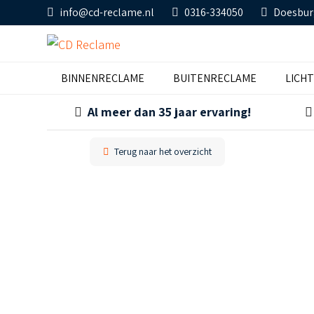
info@cd-reclame.nl
0316-334050
Doesbur
BINNENRECLAME
BUITENRECLAME
LICH
Al meer dan 35 jaar ervaring!
Terug naar het overzicht