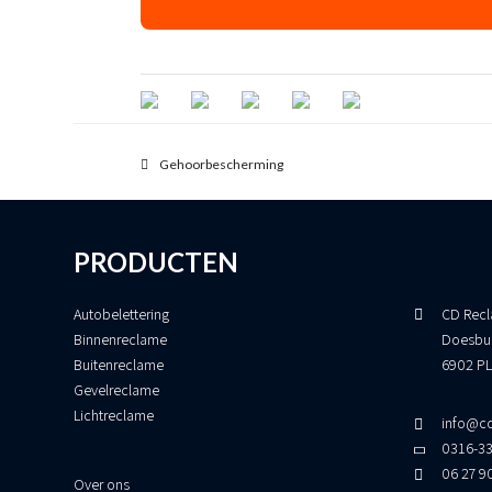
previous
Gehoorbescherming
post:
PRODUCTEN
Autobelettering
CD Recl
Binnenreclame
Doesbu
Buitenreclame
6902 PL
Gevelreclame
Lichtreclame
info@cd
0316-3
06 27 9
Over ons