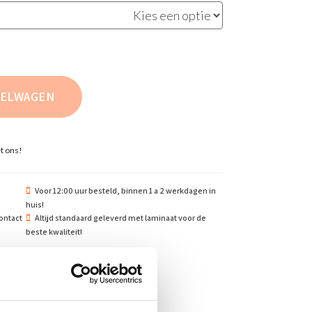
KELWAGEN
t ons!
Voor 12:00 uur besteld, binnen 1 a 2 werkdagen in
huis!
ontact
Altijd standaard geleverd met laminaat voor de
beste kwaliteit!