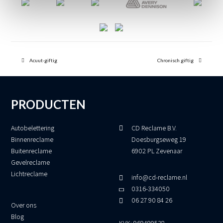
previous
next
post:
Acuut-giftig
post:
Chronisch giftig
PRODUCTEN
Autobelettering
CD Reclame B.V.
Binnenreclame
Doesburgseweg 19
Buitenreclame
6902 PL Zevenaar
Gevelreclame
Lichtreclame
info@cd-reclame.nl
0316-334050
06 27 90 84 26
Over ons
Blog