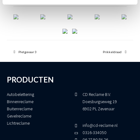
previous
next
post:
Pletgevaar 3
post:
Prikkeldraad
PRODUCTEN
Autobelettering
CD Reclame B.V.
Binnenreclame
Doesburgseweg 19
Buitenreclame
6902 PL Zevenaar
Gevelreclame
Lichtreclame
info@cd-reclame.nl
0316-334050
06 27 90 84 26