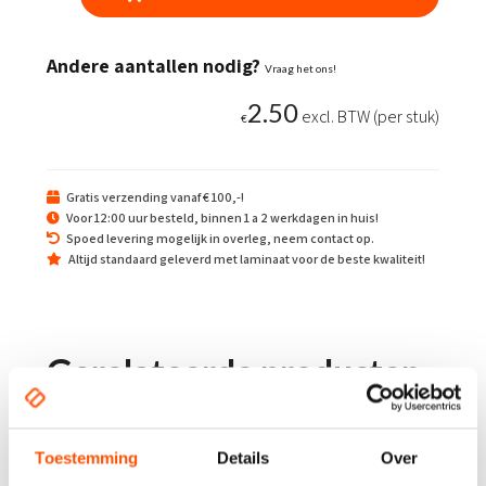
aantal
Andere aantallen nodig?
Vraag het ons!
2.50
excl. BTW (per stuk)
€
Gratis verzending vanaf € 100,-!
Voor 12:00 uur besteld, binnen 1 a 2 werkdagen in huis!
Spoed levering mogelijk in overleg, neem contact op.
Altijd standaard geleverd met laminaat voor de beste kwaliteit!
Gerelateerde producten
Toestemming
Details
Over
Cijfer sticker 5