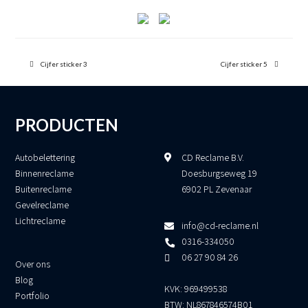
previous
next
post:
Cijfer sticker 3
post:
Cijfer sticker 5
PRODUCTEN
Autobelettering
CD Reclame B.V.
Binnenreclame
Doesburgseweg 19
Buitenreclame
6902 PL Zevenaar
Gevelreclame
Lichtreclame
info@cd-reclame.nl
0316-334050
06 27 90 84 26
Over ons
Blog
KVK: 969499538
Portfolio
BTW: NL867846574B01