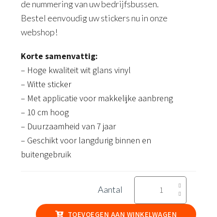
de nummering van uw bedrijfsbussen.
Bestel eenvoudig uw stickers nu in onze
webshop!
Korte samenvattig:
– Hoge kwaliteit wit glans vinyl
– Witte sticker
– Met applicatie voor makkelijke aanbreng
– 10 cm hoog
– Duurzaamheid van 7 jaar
– Geschikt voor langdurig binnen en
buitengebruik
Cijfer
sticker
4
TOEVOEGEN AAN WINKELWAGEN