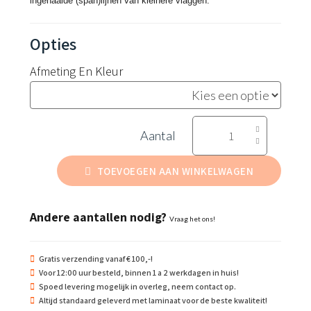
ingenaaide (span)lijnen van kleinere vlaggen.
Afmeting En Kleur
Peerknop
aantal
TOEVOEGEN AAN WINKELWAGEN
Andere aantallen nodig?
Vraag het ons!
Gratis verzending vanaf € 100,-!
Voor 12:00 uur besteld, binnen 1 a 2 werkdagen in huis!
Spoed levering mogelijk in overleg, neem contact op.
Altijd standaard geleverd met laminaat voor de beste kwaliteit!