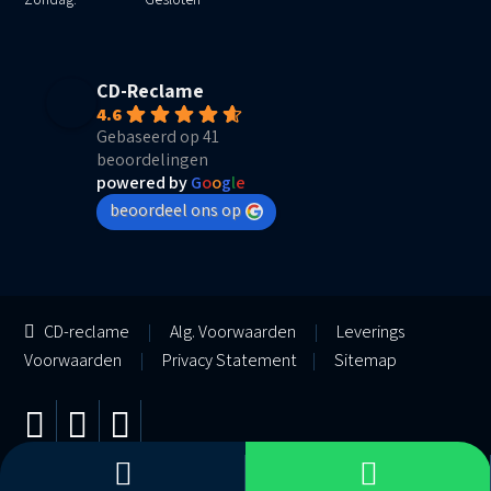
CD-Reclame
4.6
Gebaseerd op 41
beoordelingen
powered by
G
o
o
g
l
e
beoordeel ons op
CD-reclame
|
Alg. Voorwaarden
|
Leverings
Voorwaarden
|
Privacy Statement
|
Sitemap