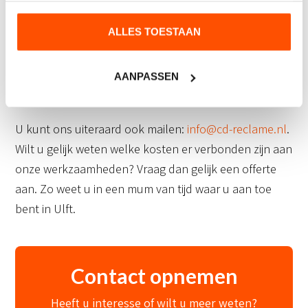
Wij helpen u graag verder
ALLES TOESTAAN
Heeft u nog vragen? Of wilt u graag meer weten over
onze producten? Bel dan vandaag nog naar
0316-
334050.
Wij staan graag voor u klaar om eventuele
AANPASSEN
vragen te beantwoorden.
U kunt ons uiteraard ook mailen:
info@cd-reclame.nl
.
Wilt u gelijk weten welke kosten er verbonden zijn aan
onze werkzaamheden? Vraag dan gelijk een offerte
aan. Zo weet u in een mum van tijd waar u aan toe
bent in Ulft.
Contact opnemen
Heeft u interesse of wilt u meer weten?