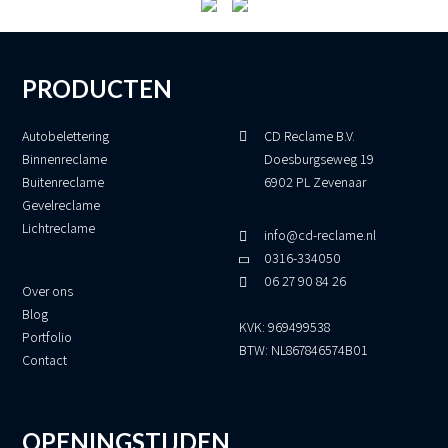
PRODUCTEN
Autobelettering
CD Reclame B.V.
Binnenreclame
Doesburgseweg 19
Buitenreclame
6902 PL Zevenaar
Gevelreclame
Lichtreclame
info@cd-reclame.nl
0316-334050
06 27 90 84 26
Over ons
Blog
KVK: 969499538
Portfolio
BTW: NL867846574B01
Contact
OPENINGSTIJDEN