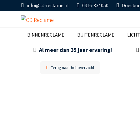
info@cd-reclame.nl
0316-334050
Doesbur
BINNENRECLAME
BUITENRECLAME
LICH
Al meer dan 35 jaar ervaring!
Terug naar het overzicht