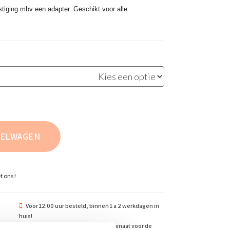
stiging mbv een adapter. Geschikt voor alle
KELWAGEN
t ons!
Voor 12:00 uur besteld, binnen 1 a 2 werkdagen in
huis!
ontact
Altijd standaard geleverd met laminaat voor de