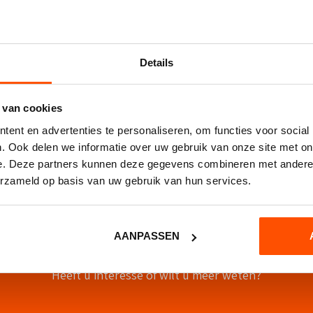
op.
Details
en
 van cookies
ent en advertenties te personaliseren, om functies voor social
Dit
OPTIES SELECTEREN
TOEVOEGEN AAN WINKELW
pter
Aluminium
product
. Ook delen we informatie over uw gebruik van onze site met on
heeft
vlaggenstok
e. Deze partners kunnen deze gegevens combineren met andere i
meerdere
erzameld op basis van uw gebruik van hun services.
variaties.
Deze
optie
kan
Contact opnemen
AANPASSEN
gekozen
worden
op
Heeft u interesse of wilt u meer weten?
de
productpagina