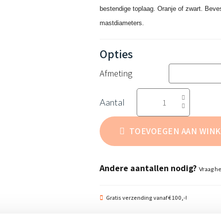
bestendige toplaag. Oranje of zwart. Beve
mastdiameters.
Afmeting
Platte
knop
oranje
TOEVOEGEN AAN WIN
aantal
Andere aantallen nodig?
Vraag he
Gratis verzending vanaf € 100,-!
Spoed levering mogelijk in overleg, neem c