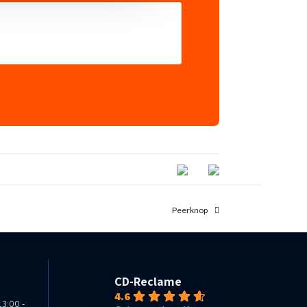
next
Peerknop
post:
CD-Reclame
4.6
13:00 -