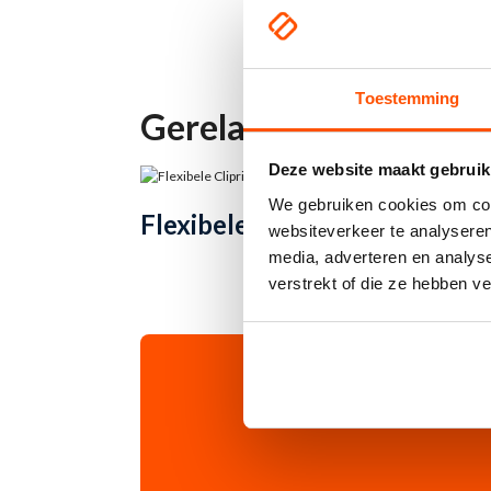
Toestemming
Gerelateerde product
Deze website maakt gebruik
We gebruiken cookies om cont
TOEVOEGEN AAN WINKELWAGEN
Flexibele clipring
Ada
websiteverkeer te analyseren
media, adverteren en analys
verstrekt of die ze hebben v