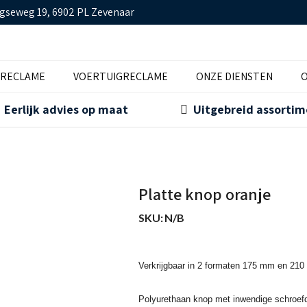
gseweg 19, 6902 PL Zevenaar
TRECLAME
VOERTUIGRECLAME
ONZE DIENSTEN
O
Eerlijk advies op maat
Uitgebreid assorti
Platte knop oranje
SKU:
N/B
Verkrijgbaar in 2 formaten 175 mm en 21
Polyurethaan knop met inwendige schroefd