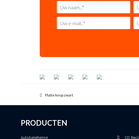
previous
Platte knop zwart
post:
PRODUCTEN
Autobelettering
CD Recl